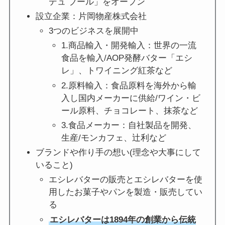
デュ ブール」をオープン
設立企業：片岡物産株式会社
3つのビジネスを展開中
1.商品輸入・開発輸入：世界の一流
食品を輸入/AOP発酵バター「エシ
レ」、トワイニング紅茶など
2.原料輸入：食品原料を海外から輸
入し国内メーカーに供給/ワイン・ビ
ール原料、チョコレート、抹茶など
3.食品メーカー：自社製品を開発、
生産/モンカフェ、辻利など
ブランドや作り手の想い(理念や大事にして
いること)
エシレバターの販売とエシレバターを使
用したお菓子やパンを製造・販売してい
る
エシレバターは1894年の創業から伝統