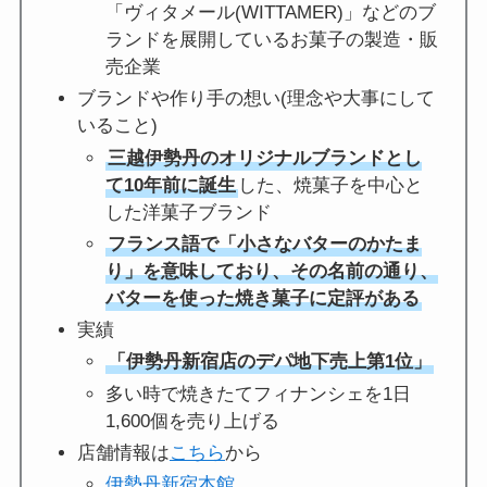
「ヴィタメール(WITTAMER)」などのブ
ランドを展開しているお菓子の製造・販
売企業
ブランドや作り手の想い(理念や大事にして
いること)
三越伊勢丹のオリジナルブランドとし
て10年前に誕生
した、焼菓子を中心と
した洋菓子ブランド
フランス語で「小さなバターのかたま
り」を意味しており、その名前の通り、
バターを使った焼き菓子に定評がある
実績
「伊勢丹新宿店のデパ地下売上第1位」
多い時で焼きたてフィナンシェを1日
1,600個を売り上げる
店舗情報は
こちら
から
伊勢丹新宿本館