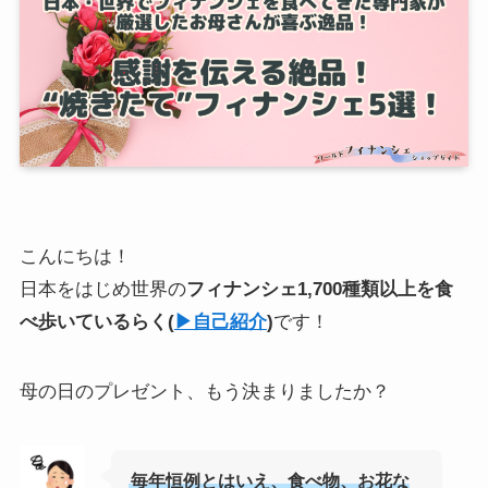
こんにちは！
日本をはじめ世界の
フィナンシェ1,700種類以上を食
べ歩いている
らく
(
▶︎自己紹介
)
です！
母の日のプレゼント、もう決まりましたか？
毎年恒例とはいえ、食べ物、お花な