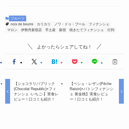
フルーツ
noix de beurre
カリカリ
ノワ・ドゥ・ブール
フィナンシェ
マロン
伊勢丹新宿店
手土産
新宿
焼きたてフィナンシェ
行列
よかったらシェアしてね！
【ショコラリパブリック
【ペシュ・レザン(Pêche
(Chocolat Republic)×フィ
Raisin)×バトンフィナンシ
ナンシェ -いちご-】実食レ
ェ 黄金桃】実食レビュ
ビュー！口コミも紹介！
ー！口コミも紹介！