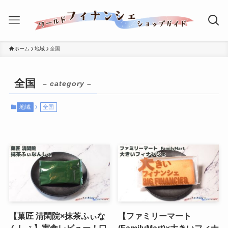
ホーム
地域
全国
全国
– category –
地域
全国
【菓匠 清閑院×抹茶ふぃな
【ファミリーマート
んしぇ】実食レビュー！口
(FamilyMart)×大きいフィナ