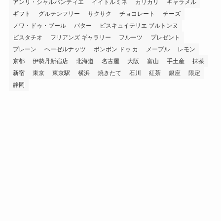
アンリ・シャルパンティエ
イイトルミネ
カリカリ
キャラメル
ギフト
グルテンフリー
サクサク
チョコレート
チーズ
ノワ・ドゥ・ブール
バター
ビスキュイテリエ ブルトンヌ
ピスタチオ
フリアンズ ギャラリー
フルーツ
プレゼント
プレーン
ヘーゼルナッツ
ボンボン ドゥ カ
メープル
レモン
京都
伊勢丹新宿店
北海道
名古屋
大阪
富山
手土産
抹茶
新宿
東京
東京駅
横浜
焼きたて
石川
紅茶
銀座
限定
静岡