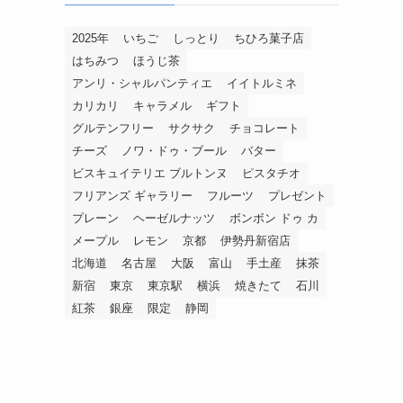
2025年
いちご
しっとり
ちひろ菓子店
はちみつ
ほうじ茶
アンリ・シャルパンティエ
イイトルミネ
カリカリ
キャラメル
ギフト
グルテンフリー
サクサク
チョコレート
チーズ
ノワ・ドゥ・ブール
バター
ビスキュイテリエ ブルトンヌ
ピスタチオ
フリアンズ ギャラリー
フルーツ
プレゼント
プレーン
ヘーゼルナッツ
ボンボン ドゥ カ
メープル
レモン
京都
伊勢丹新宿店
北海道
名古屋
大阪
富山
手土産
抹茶
新宿
東京
東京駅
横浜
焼きたて
石川
紅茶
銀座
限定
静岡