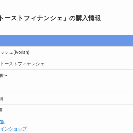
ンチトーストフィナンシェ」
の購入情報
ュ(Ivorish)
チトーストフィナンシェ
/6個〜
ン
1個
個
一覧
ラインショップ