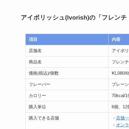
アイボリッシュ(Ivorish)の「フレ
項目
内容
店舗名
アイボリッシ
商品名
フレン
価格(税込)/個数
¥1,080
フレーバー
プレー
カロリー
70kcal/
購入単位
6個、12
購入できる店舗
・
店舗
・
オン