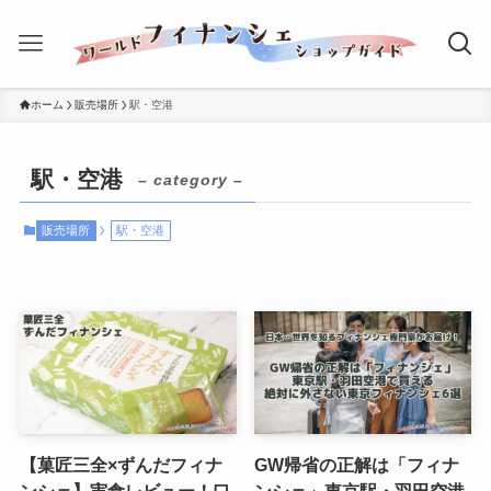
ホーム
販売場所
駅・空港
駅・空港
– category –
販売場所
駅・空港
【菓匠三全×ずんだフィナ
GW帰省の正解は「フィナ
ンシェ】実食レビュー！口
ンシェ」東京駅・羽田空港