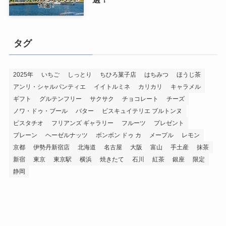
タグ
2025年
いちご
しっとり
ちひろ菓子店
はちみつ
ほうじ茶
アンリ・シャルパンティエ
イイトルミネ
カリカリ
キャラメル
ギフト
グルテンフリー
サクサク
チョコレート
チーズ
ノワ・ドゥ・ブール
バター
ビスキュイテリエ ブルトンヌ
ピスタチオ
フリアンズ ギャラリー
フルーツ
プレゼント
プレーン
ヘーゼルナッツ
ボンボン ドゥ カ
メープル
レモン
京都
伊勢丹新宿店
北海道
名古屋
大阪
富山
手土産
抹茶
新宿
東京
東京駅
横浜
焼きたて
石川
紅茶
銀座
限定
静岡