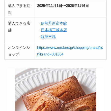
購入できる期
2025年11月1日〜2026年1月6日
間
購入できる店
・
伊勢丹新宿本館
舗
・
日本橋三越本店
・
銀座三越
オンラインシ
https://www.mistore.jp/shopping/brand/lis
ョップ
t?brand=001654