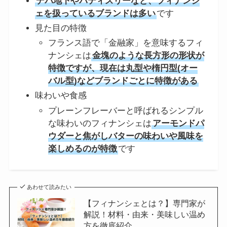
デパ地下やパティスリーなど、フィナンシ
ェを扱っているブランドは多い
です
見た目の特徴
フランス語で「金融家」を意味するフィ
ナンシェは
金塊のような長方形の形状が
特徴ですが、現在は丸型や楕円型(オー
バル型)などブランドごとに特徴がある
味わいや食感
プレーンフレーバーと呼ばれるシンプル
な味わいのフィナンシェは
アーモンドパ
ウダーと焦がしバターの味わいや風味を
楽しめるのが特徴
です
あわせて読みたい
【フィナンシェとは？】専門家が
解説！材料・由来・美味しい温め
方を徹底紹介