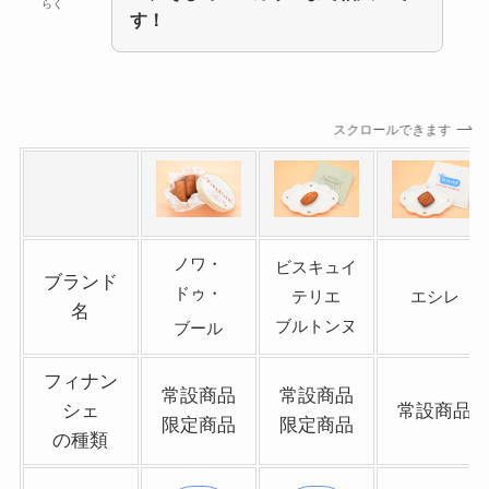
らく
す！
スクロールできます
ノワ・
ビスキュイ
ブランド
ドゥ・
テリエ
エシレ
名
ブルトンヌ
ブール
フィナン
常設商品
常設商品
シェ
常設商品
限定商品
限定商品
の種類