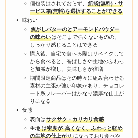
個包装はされておらず、
紙袋(無料)・サ
ービス箱(無料)を選択することができる
味わい
焦がしバターのとアーモンドパウダー
の味わい
はそこまで強くないものの、
しっかり感じることはできる
購入後、自宅で食べる際はリベイクして
から食べると、香ばしさや生地のふわっ
と加減が増し、美味しさが倍増
期間限定商品はその時々に組み合わせる
素材の主張が強い印象があり、チョコレ
ート系フレーバーはかなり濃厚な仕上が
りになる
食感
表面は
サクサク・カリカリ食感
生地
は
密度が
高くなく、ふわっと軽め
の生地の仕上がり
になっており食べや