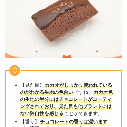
【見た目】
カカオがしっかり使われている
のがわかる生地の色合い
ですね。
カカオ色
の生地の半分にはチョコレートがコーティ
ングされており、見た目も他ブランドには
ない独自性を感じる
ことができます。
【香り】
チョコレートの香りは漂います