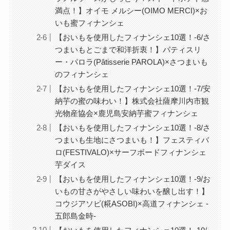
満点！】オイモ メルシー(OIMO MERCI)×お
いも蜜フィナンシェ
【おいもを使用したフィナンシェ10選！-6/さ
つまいもとごまで和洋折衷！】パティスリ
ー・パロラ(Pâtisserie PAROLA)×さつまいも
のフィナンシェ
【おいもを使用したフィナンシェ10選！-7/安
納芋の蜜の味わい！】株式会社薩摩川内市観
光物産協会×鹿児島安納芋蜜フィナンシェ
【おいもを使用したフィナンシェ10選！-8/さ
つまいも生地にさつまいも！】フェスティバ
ロ(FESTIVALO)×サーフボードフィナンシェ
芋ダイス
【おいもを使用したフィナンシェ10選！-9/お
いもの甘さがやさしい味わいを醸し出す！】
コウジアソビ(糀ASOBI)×高道フィナンシェ -
五郎島金時-