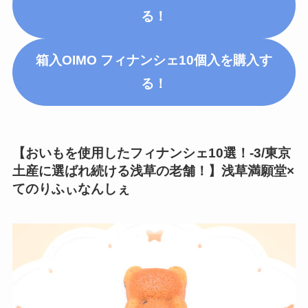
る！
箱入OIMO フィナンシェ10個入を購入す
る！
【
おいもを使用したフィナンシェ10選！
-3/東京
土産に選ばれ続ける浅草の老舗！】浅草満願堂×
てのりふぃなんしぇ