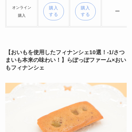
オンライン
購入
購入
ー
する
する
購入
【
おいもを使用したフィナンシェ10選！
-1/さつ
まいも本来の味わい！】らぽっぽファーム×おい
もフィナンシェ