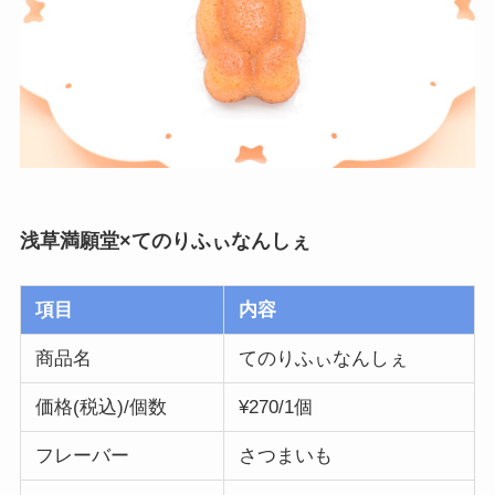
浅草満願堂×てのりふぃなんしぇ
項目
内容
商品名
てのりふぃなんしぇ
価格(税込)/個数
¥270/1個
フレーバー
さつまいも