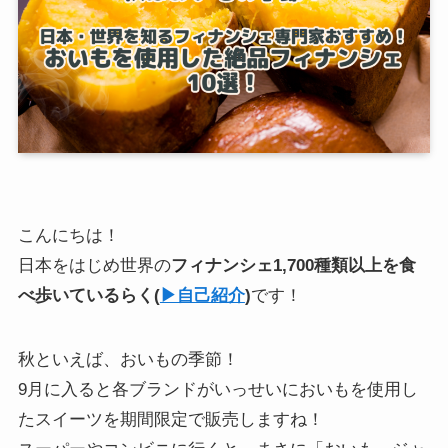
こんにちは！
日本をはじめ世界の
フィナンシェ1,700種類以上を食
べ歩いている
らく
(
▶︎自己紹介
)
です！
秋といえば、おいもの季節！
9月に入ると各ブランドがいっせいにおいもを使用し
たスイーツを期間限定で販売しますね！