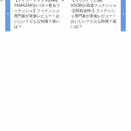
【デイリーヤマザキ(Daily
【コウジアソビ(糀
YAMAZAKI)×バター香るフ
ASOBI)×高道フィナンシェ
ィナンシェ】フィナンシェ
-五郎島金時-】フィナンシ
専門家が実食レビュー！お
ェ専門家が実食レビュー！
いしい？どんな特徴？違い
おいしい？どんな特徴？違
は？
いは？