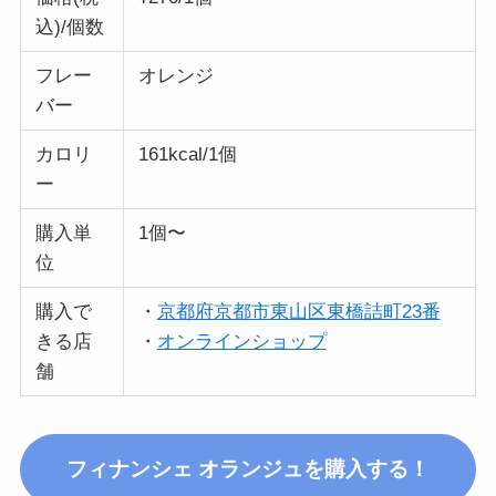
込)/個数
フレー
オレンジ
バー
カロリ
161kcal/1個
ー
購入単
1個〜
位
購入で
・
京都府京都市東山区東橋詰町23番
きる店
・
オンラインショップ
舗
フィナンシェ オランジュ
を購入する！