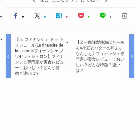
【ル フィナンシェ ドゥ ラ
【又一庵謹製熱海ばたーあ
リジェール(Le ﬁnancire de
ん×小豆とバターの和ふぃ
la riziere)×フィナンシェ ノ
なんしぇ】フィナンシェ専
ワゼットシトロン】フィナ
門家が実食レビュー！おい
ンシェ専門家が実食レビュ
しい？どんな特徴？違い
ー！おいしい？どんな特
は？
徴？違いは？