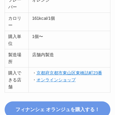
フレー
オレンジ
バー
カロリ
161kcal/1個
ー
購入単
1個〜
位
製造場
店舗内製造
所
購入で
・
京都府京都市東山区東橋詰町23番
きる店
・
オンラインショップ
舗
フィナンシェ オランジュ
を購入する！