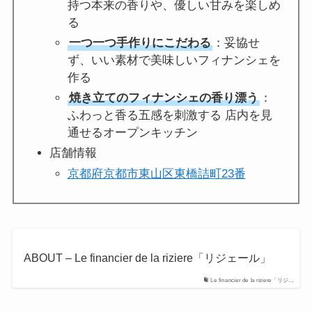
持つ本来の香りや、優しい甘みを楽しめ
る
一つ一つ手作りにこだわる
：妥協せ
ず、いい素材で美味しいフィナンシェを
作る
焼き立てのフィナンシェの香り漂う
：
ふわっと香る五感を刺激する 店内を見
通せるオープンキッチン
店舗情報
京都府京都市東山区東橋詰町23番
ABOUT – Le financier de la riziere「リジェール」
Le financier de la riziere「リジ…