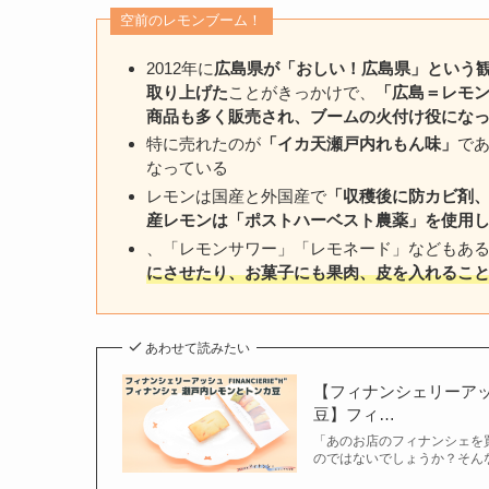
空前のレモンブーム！
2012年に
広島県が「おしい！広島県」という
取り上げた
ことがきっかけで、
「広島＝レモ
商品も多く販売され、ブームの火付け役にな
特に売れたのが
「イカ天瀬戸内れもん味」
で
なっている
レモンは国産と外国産で
「収穫後に防カビ剤
産レモンは「ポストハーベスト農薬」を使用
、「レモンサワー」「レモネード」などもあ
にさせたり、お菓子にも果肉、皮を入れるこ
あわせて読みたい
【フィナンシェリーアッシュ
豆】フィ…
「あのお店のフィナンシェを
のではないでしょうか？そん