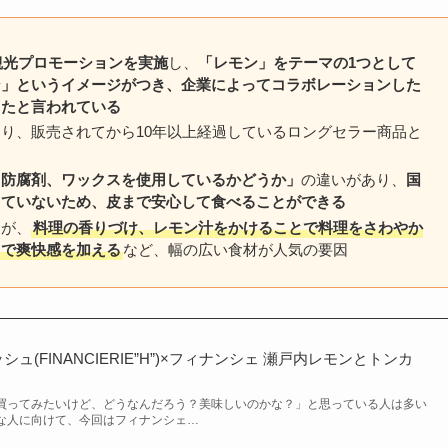
観光プロモーションを実施
し、
「レモン」をテーマの1つとして
ン」というイメージがつき、企業によってコラボレーションした
ったと言われている
あり、販売されてから10年以上経過しているロングセラー商品と
、防腐剤、ワックスを使用しているかどうか」
の違いがあり、
国
していないため、皮まで安心して食べることができる
るが、
料理の香りづけ、レモン汁をかけることで料理をさわやか
とで爽快感を加える
など、幅の広い食材が人気の要因
(FINANCIERIE”H”)×フィナンシェ 瀬戸内レモンとトンカ
買ってみたいけど、どうなんだろう？美味しいのかな？」と思っている人は多い
な人に向けて、今回はフィナンシェ…