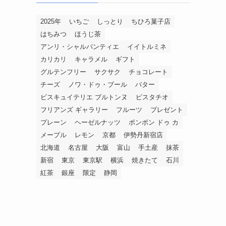
2025年
いちご
しっとり
ちひろ菓子店
はちみつ
ほうじ茶
アンリ・シャルパンティエ
イイトルミネ
カリカリ
キャラメル
ギフト
グルテンフリー
サクサク
チョコレート
チーズ
ノワ・ドゥ・ブール
バター
ビスキュイテリエ ブルトンヌ
ピスタチオ
フリアンズ ギャラリー
フルーツ
プレゼント
プレーン
ヘーゼルナッツ
ボンボン ドゥ カ
メープル
レモン
京都
伊勢丹新宿店
北海道
名古屋
大阪
富山
手土産
抹茶
新宿
東京
東京駅
横浜
焼きたて
石川
紅茶
銀座
限定
静岡