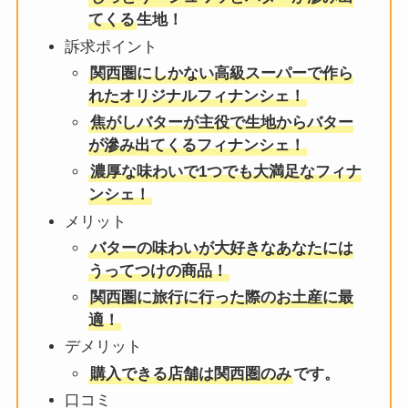
てくる
生地！
訴求ポイント
関西圏にしかない高級スーパーで作ら
れたオリジナルフィナンシェ！
焦がしバターが主役で生地からバター
が滲み出てくるフィナンシェ！
濃厚な味わいで1つでも大満足なフィナ
ンシェ！
メリット
バターの味わいが大好きなあなたには
うってつけの商品！
関西圏に旅行に行った際のお土産に最
適！
デメリット
購入できる店舗は関西圏のみ
です。
口コミ