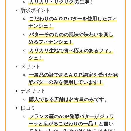
カリカリ・サクサク
の生地！
訴求ポイント
こだわりのA.O.Pバターを使用したフィ
ナンシェ！
バターそのものの風味や味わいを楽し
めるフィナンシェ！
カリカリ生地で食べ応えのあるフィナ
シェ！
メリット
一級品の証であるA.O.P.認定を受けた発
酵バターのみを使用しています！
デメリット
購入できる店舗は名古屋のみ
です。
口コミ
フランス産のAOP発酵バターがジュワ
ーッと広がるこだわりの一品！
と書い