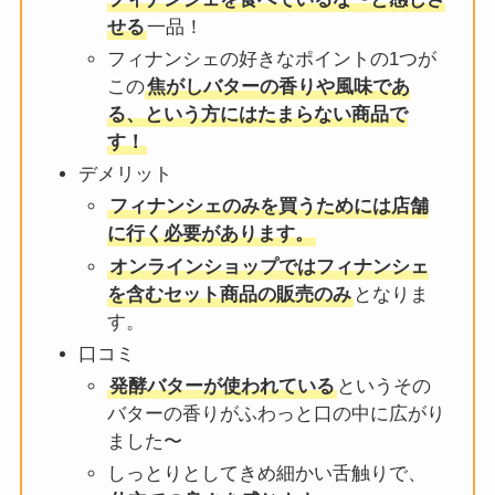
せる
一品！
フィナンシェの好きなポイントの1つが
この
焦がしバターの香りや風味であ
る、という方にはたまらない商品で
す！
デメリット
フィナンシェのみを買うためには店舗
に行く必要があります。
オンラインショップではフィナンシェ
を含むセット商品の販売のみ
となりま
す。
口コミ
発酵バターが使われている
というその
バターの香りがふわっと口の中に広がり
ました〜
しっとりとしてきめ細かい舌触りで、