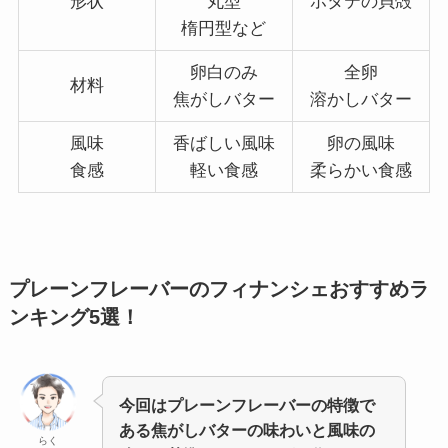
形状
丸型
ホタテの貝殻
楕円型など
卵白のみ
全卵
材料
焦がしバター
溶かしバター
風味
香ばしい風味
卵の風味
食感
軽い食感
柔らかい食感
プレーンフレーバーのフィナンシェおすすめラ
ンキング5選！
今回はプレーンフレーバーの特徴で
ある焦がしバターの味わいと風味の
らく