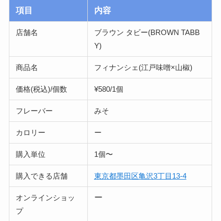
項目
内容
店舗名
ブラウン タビー(BROWN TABB
Y)
商品名
フィナンシェ(江戸味噌×山椒)
価格(税込)/個数
¥58
0/1個
フレーバー
みそ
カロリー
ー
購入単位
1個〜
購入できる店舗
東京都墨田区亀沢3丁目13-4
ー
オンラインショッ
プ