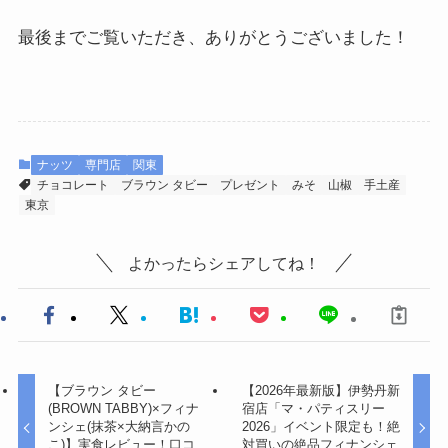
最後までご覧いただき、ありがとうございました！
ナッツ
専門店
関東
チョコレート
ブラウン タビー
プレゼント
みそ
山椒
手土産
東京
よかったらシェアしてね！
【ブラウン タビー
【2026年最新版】伊勢丹新
(BROWN TABBY)×フィナ
宿店「マ・パティスリー
ンシェ(抹茶×大納言かの
2026」イベント限定も！絶
こ)】実食レビュー！口コ
対買いの絶品フィナンシェ