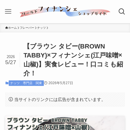
ホーム
フレーバー
ナッツ
【ブラウン タビー(BROWN
TABBY)×フィナンシェ(江戸味噌×
2026
5/27
山椒)】実食レビュー！口コミも紹
介！
2026年5月27日
ナッツ
専門店
関東
当サイトのリンクには広告が含まれています。