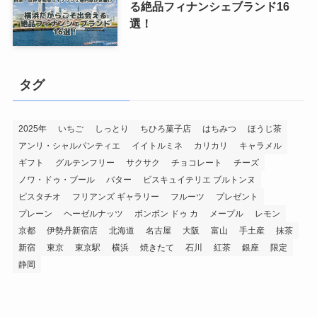
る絶品フィナンシェブランド16
選！
タグ
2025年
いちご
しっとり
ちひろ菓子店
はちみつ
ほうじ茶
アンリ・シャルパンティエ
イイトルミネ
カリカリ
キャラメル
ギフト
グルテンフリー
サクサク
チョコレート
チーズ
ノワ・ドゥ・ブール
バター
ビスキュイテリエ ブルトンヌ
ピスタチオ
フリアンズ ギャラリー
フルーツ
プレゼント
プレーン
ヘーゼルナッツ
ボンボン ドゥ カ
メープル
レモン
京都
伊勢丹新宿店
北海道
名古屋
大阪
富山
手土産
抹茶
新宿
東京
東京駅
横浜
焼きたて
石川
紅茶
銀座
限定
静岡