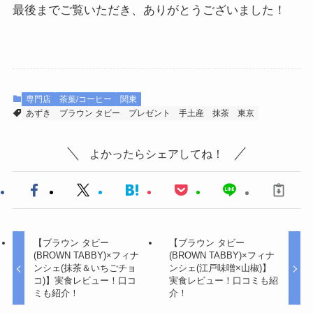
最後までご覧いただき、ありがとうございました！
専門店
茶葉/コーヒー
関東
あずき
ブラウン タビー
プレゼント
手土産
抹茶
東京
よかったらシェアしてね！
【ブラウン タビー
【ブラウン タビー
(BROWN TABBY)×フィナ
(BROWN TABBY)×フィナ
ンシェ(抹茶＆いちごチョ
ンシェ(江戸味噌×山椒)】
コ)】実食レビュー！口コ
実食レビュー！口コミも紹
ミも紹介！
介！