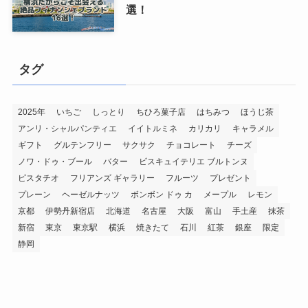
選！
タグ
2025年
いちご
しっとり
ちひろ菓子店
はちみつ
ほうじ茶
アンリ・シャルパンティエ
イイトルミネ
カリカリ
キャラメル
ギフト
グルテンフリー
サクサク
チョコレート
チーズ
ノワ・ドゥ・ブール
バター
ビスキュイテリエ ブルトンヌ
ピスタチオ
フリアンズ ギャラリー
フルーツ
プレゼント
プレーン
ヘーゼルナッツ
ボンボン ドゥ カ
メープル
レモン
京都
伊勢丹新宿店
北海道
名古屋
大阪
富山
手土産
抹茶
新宿
東京
東京駅
横浜
焼きたて
石川
紅茶
銀座
限定
静岡