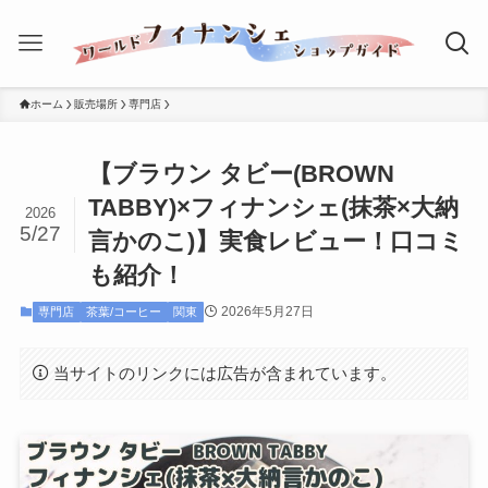
ホーム
販売場所
専門店
【ブラウン タビー(BROWN
TABBY)×フィナンシェ(抹茶×大納
2026
5/27
言かのこ)】実食レビュー！口コミ
も紹介！
2026年5月27日
専門店
茶葉/コーヒー
関東
当サイトのリンクには広告が含まれています。