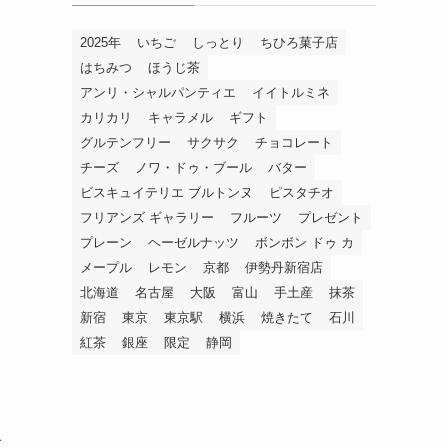
2025年
いちご
しっとり
ちひろ菓子店
はちみつ
ほうじ茶
アンリ・シャルパンティエ
イイトルミネ
カリカリ
キャラメル
ギフト
グルテンフリー
サクサク
チョコレート
チーズ
ノワ・ドゥ・ブール
バター
ビスキュイテリエ ブルトンヌ
ピスタチオ
フリアンズ ギャラリー
フルーツ
プレゼント
プレーン
ヘーゼルナッツ
ボンボン ドゥ カ
メープル
レモン
京都
伊勢丹新宿店
北海道
名古屋
大阪
富山
手土産
抹茶
新宿
東京
東京駅
横浜
焼きたて
石川
紅茶
銀座
限定
静岡
て