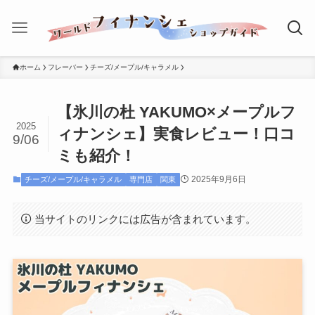
ホーム
フレーバー
チーズ/メープル/キャラメル
【氷川の杜 YAKUMO×メープルフ
2025
ィナンシェ】実食レビュー！口コ
9/06
ミも紹介！
2025年9月6日
チーズ/メープル/キャラメル
専門店
関東
当サイトのリンクには広告が含まれています。