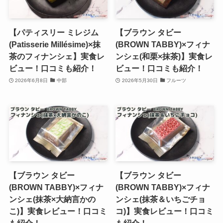
【パティスリー ミレジム
【ブラウン タビー
(Patisserie Millésime)×抹
(BROWN TABBY)×フィナ
茶のフィナンシェ】実食レ
ンシェ(和栗×抹茶)】実食レ
ビュー！口コミも紹介！
ビュー！口コミも紹介！
2026年6月8日
中部
2026年5月30日
フルーツ
【ブラウン タビー
【ブラウン タビー
(BROWN TABBY)×フィナ
(BROWN TABBY)×フィナ
ンシェ(抹茶×大納言かの
ンシェ(抹茶＆いちごチョ
こ)】実食レビュー！口コミ
コ)】実食レビュー！口コミ
も紹介！
も紹介！