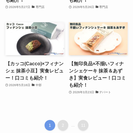
2026年5月27日
専門店
2026年5月26日
専門店
【カッコ(Cacco)×フィナン
【無印良品×不揃いフィナ
シェ 抹茶小豆】実食レビュ
ンシェケーキ 抹茶＆あず
ー！口コミも紹介！
き】実食レビュー！口コミ
も紹介！
2026年5月16日
中部
2026年3月23日
デパート
1
2
...
11