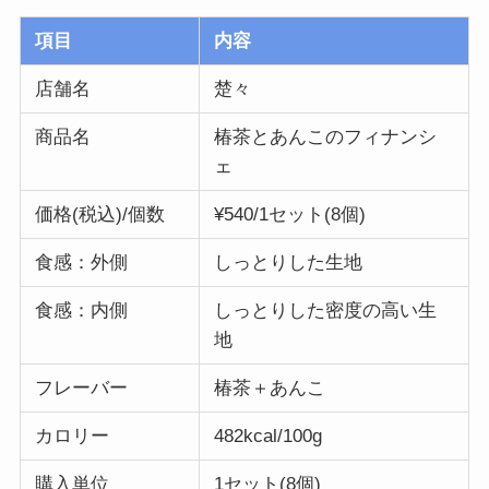
項目
内容
店舗名
楚々
商品名
椿茶とあんこのフィナンシ
ェ
価格(税込)/個数
¥540/1セット(8個)
食感：外側
しっとりした生地
食感：内側
しっとりした密度の高い生
地
フレーバー
椿茶＋あんこ
カロリー
482kcal/100g
購入単位
1セット(8個)