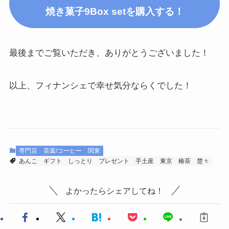
焼き菓子9Box setを購入する！
最後までご覧いただき、ありがとうございました！
以上、フィナンシェで幸せ気分ならくでした！
専門店
茶葉/コーヒー
関東
あんこ
ギフト
しっとり
プレゼント
手土産
東京
椿茶
楚々
よかったらシェアしてね！