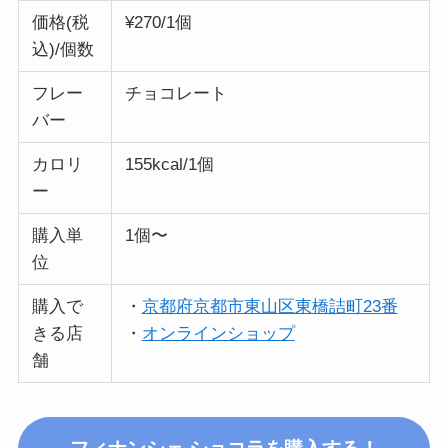
価格(税
¥270/1個
込)/個数
フレー
チョコレート
バー
カロリ
155kcal/1個
ー
購入単
1個〜
位
購入で
・
京都府京都市東山区東橋詰町23番
きる店
・
オンラインショップ
舗