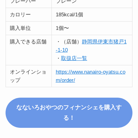
フレーバー
プレーン
カロリー
185kcal/1個
購入単位
1個〜
購入できる店舗
・（店舗）
静岡県伊東市猪戸1
-1-10
・
取扱店一覧
オンラインショ
https://www.nanairo-oyatsu.co
ップ
m/order/
なないろおやつのフィナンシェを購入す
る！