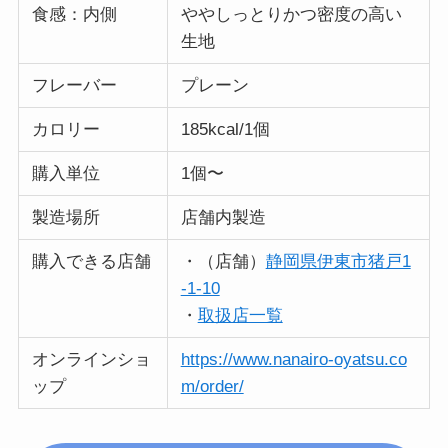
食感：内側
ややしっとりかつ密度の高い
生地
フレーバー
プレーン
カロリー
185kcal/1個
購入単位
1個〜
製造場所
店舗内製造
購入できる店舗
・（店舗）
静岡県伊東市猪戸1
-1-10
・
取扱店一覧
オンラインショ
https://www.nanairo-oyatsu.co
ップ
m/order/