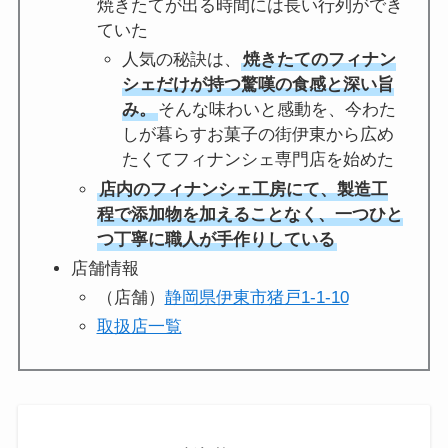
焼きたてが出る時間には長い行列ができ
ていた
人気の秘訣は、
焼きたてのフィナン
シェだけが持つ驚嘆の食感と深い旨
み。
そんな味わいと感動を、今わた
しが暮らすお菓子の街伊東から広め
たくてフィナンシェ専門店を始めた
店内のフィナンシェ工房にて、製造工
程で添加物を加えることなく、一つひと
つ丁寧に職人が手作りしている
店舗情報
（店舗）
静岡県伊東市猪戸1-1-10
取扱店一覧