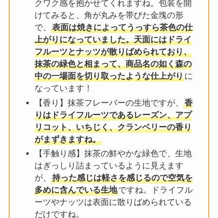
クワク感を抱かせてくれますね。包装を開
けてみると、角が丸みを帯びた金塊の形
で、
表面は焼きによってうっすら茶色の仕
上がりになっていました。天面にはドライ
フルーツとナッツが散りばめられており、
抹茶の緑色と相まって、商品名の如く森の
中の一場面を切り取ったような仕上がり
に
なっています！
【香り】抹茶フレーバーの生地ですが、
香
りはドライフルーツであるレーズン、アプ
リコット、いちじく、クランベリーの香り
がまずきますね。
【手触り感】抹茶の鮮やかな緑色で、生地
はぎっしり詰まっているように見えます
が、
持った感じは軽さを感じるので空気を
多めに含んでいる生地
ですね。ドライフル
ーツやナッツは表面に散りばめられている
だけですね。