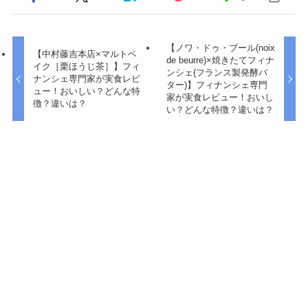
【ノワ・ドゥ・ブール(noix
【中村藤吉本店×マルトベ
de beurre)×焼きたてフィナ
イク［栗ほうじ茶］】フィ
ンシェ(フランス製発酵バ
ナンシェ専門家が実食レビ
ター)】フィナンシェ専門
ュー！おいしい？どんな特
家が実食レビュー！おいし
徴？違いは？
い？どんな特徴？違いは？