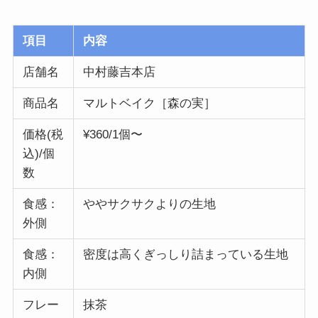
項目
内容
店舗名
中村藤吉本店
商品名
マルトベイク［森の実］
価格(税
¥360/1個〜
込)/個
数
食感：
ややサクサクよりの生地
外側
食感：
密度は高くぎっしり詰まっている生地
内側
フレー
抹茶