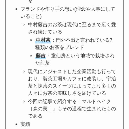
る
ブランドや作り手の想い(理念や大事にして
いること)
中村藤吉のお茶は現代に至るまで広く愛
され続けている
中村茶
：門外不出と言われている7
種類のお茶をブレンド
藤吉
：童仙房という地域で栽培され
た煎茶
現代にアジャストした企業活動も行って
おり、製茶工場をカフェに改装し、宇治
茶と抹茶のスイーツによってより多くの
人々にお茶の美味しさを届けている
今回の記事で紹介する「マルトベイク
［森の実］」もその過程で生まれたもの
である
実績