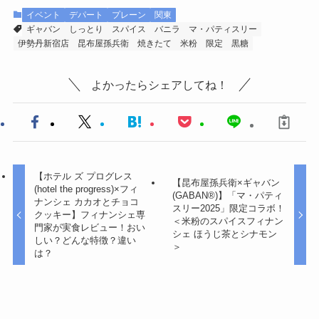
イベント
デパート
プレーン
関東
ギャバン
しっとり
スパイス
バニラ
マ・パティスリー
伊勢丹新宿店
昆布屋孫兵衛
焼きたて
米粉
限定
黒糖
よかったらシェアしてね！
【ホテル ズ プログレス
【昆布屋孫兵衛×ギャバン
(hotel the progress)×フィ
(GABAN®)】「マ・パティ
ナンシェ カカオとチョコ
スリー2025」限定コラボ！
クッキー】フィナンシェ専
＜米粉のスパイスフィナン
門家が実食レビュー！おい
シェ ほうじ茶とシナモン
しい？どんな特徴？違い
＞
は？