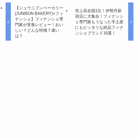
【ジュウニブンベーカリー
売上高全国1位！伊勢丹新
(JUNIBUN BAKERY)×フィ
宿店に大集合！フィナンシ
ナンシェ】フィナンシェ専
ェ専門家もうなった手土産
門家が実食レビュー！おい
にもピッタリな絶品フィナ
しい？どんな特徴？違い
ンシェブランド16選！
は？