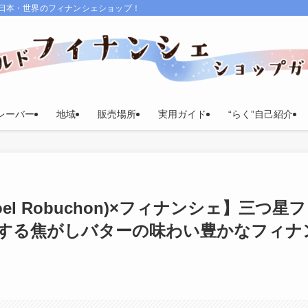
る日本・世界のフィナンシェショップ！
レーバー
地域
販売場所
実用ガイド
“らく”自己紹介
l Robuchon)×フィナンシェ】三つ星フ
する焦がしバターの味わい豊かなフィナ