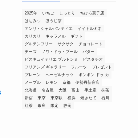
2025年
いちご
しっとり
ちひろ菓子店
はちみつ
ほうじ茶
アンリ・シャルパンティエ
イイトルミネ
カリカリ
キャラメル
ギフト
グルテンフリー
サクサク
チョコレート
チーズ
ノワ・ドゥ・ブール
バター
ビスキュイテリエ ブルトンヌ
ピスタチオ
フリアンズ ギャラリー
フルーツ
プレゼント
プレーン
ヘーゼルナッツ
ボンボン ドゥ カ
メープル
レモン
京都
伊勢丹新宿店
北海道
名古屋
大阪
富山
手土産
抹茶
ン
新宿
東京
東京駅
横浜
焼きたて
石川
紅茶
銀座
限定
静岡