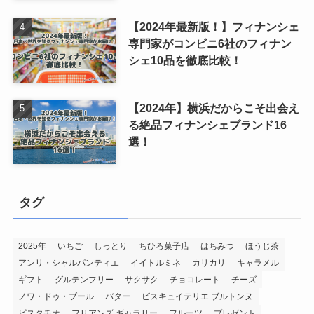
【2024年最新版！】フィナンシェ
専門家がコンビニ6社のフィナン
シェ10品を徹底比較！
【2024年】横浜だからこそ出会え
る絶品フィナンシェブランド16
選！
タグ
2025年
いちご
しっとり
ちひろ菓子店
はちみつ
ほうじ茶
アンリ・シャルパンティエ
イイトルミネ
カリカリ
キャラメル
ギフト
グルテンフリー
サクサク
チョコレート
チーズ
ノワ・ドゥ・ブール
バター
ビスキュイテリエ ブルトンヌ
ピスタチオ
フリアンズ ギャラリー
フルーツ
プレゼント