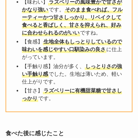
【味わい】
ラズベリーの風味豊かで甘さが
かなり強い
です。
そのまま食べれば、フル
ーティーかつ甘さしっかり、リベイクして
食べると香ばしく、甘さを抑えられ、好み
に合わせられるのがいい
ですね。
【食感】
生地全体もしっとりしているので
味わいを感じやすい口馴染みの良さ
に仕上
がっています。
【手触り感】油分が多く、
しっとりさの強
い手触り感
でした。生地は薄いため、軽い
仕上がりです。
【甘さ】
ラズベリーに有機甜菜糖で甘さし
っかり
です。
食べた後に感じたこと