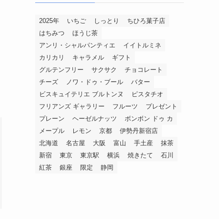
2025年
いちご
しっとり
ちひろ菓子店
はちみつ
ほうじ茶
アンリ・シャルパンティエ
イイトルミネ
カリカリ
キャラメル
ギフト
グルテンフリー
サクサク
チョコレート
チーズ
ノワ・ドゥ・ブール
バター
ビスキュイテリエ ブルトンヌ
ピスタチオ
フリアンズ ギャラリー
フルーツ
プレゼント
プレーン
ヘーゼルナッツ
ボンボン ドゥ カ
メープル
レモン
京都
伊勢丹新宿店
北海道
名古屋
大阪
富山
手土産
抹茶
新宿
東京
東京駅
横浜
焼きたて
石川
紅茶
銀座
限定
静岡