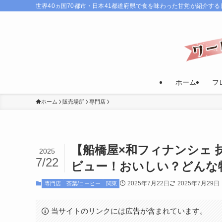
世界40ヵ国70都市・日本41都道府県で食を味わった甘党が紹介す
ホーム
フ
ホーム
販売場所
専門店
【船橋屋×和フィナンシェ
2025
7/22
ビュー！おいしい？どんな
2025年7月22日
2025年7月29日
専門店
茶葉/コーヒー
関東
当サイトのリンクには広告が含まれています。