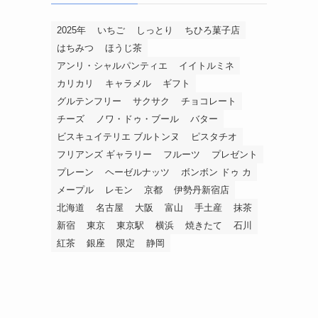
2025年
いちご
しっとり
ちひろ菓子店
はちみつ
ほうじ茶
アンリ・シャルパンティエ
イイトルミネ
カリカリ
キャラメル
ギフト
グルテンフリー
サクサク
チョコレート
チーズ
ノワ・ドゥ・ブール
バター
ビスキュイテリエ ブルトンヌ
ピスタチオ
フリアンズ ギャラリー
フルーツ
プレゼント
プレーン
ヘーゼルナッツ
ボンボン ドゥ カ
メープル
レモン
京都
伊勢丹新宿店
北海道
名古屋
大阪
富山
手土産
抹茶
新宿
東京
東京駅
横浜
焼きたて
石川
紅茶
銀座
限定
静岡