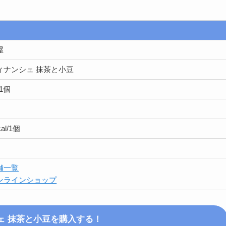
屋
ィナンシェ 抹茶と小豆
/1個
cal/1個
〜
舗一覧
ンラインショップ
ェ 抹茶と小豆
を購入する！