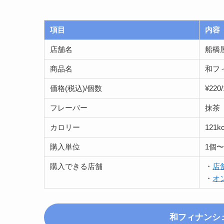
項目
内容
店舗名
船橋
商品名
和フ
価格(税込)/個数
¥220
フレーバー
抹茶
カロリー
121k
購入単位
1個
購入できる店舗
・
店
・
オ
和フィナンシ