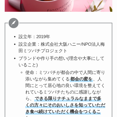
設立年：2019年
設立企業：株式会社大阪ハニー/NPO法人梅
田ミツバチプロジェクト
ブランドや作り手の想い(理念や大事にして
いること)
使命：ミツバチが都会の中で人間に寄り
添いながら集めてくる
都会の蜜を
、人
間にとって居心地の良い環境を整えてく
れているミツバチたちのに感謝しなが
ら、
できる限りナチュラルなままで多
くの方々にそのおいしさを知っていただ
き食べ続けていただく機会をつくるこ