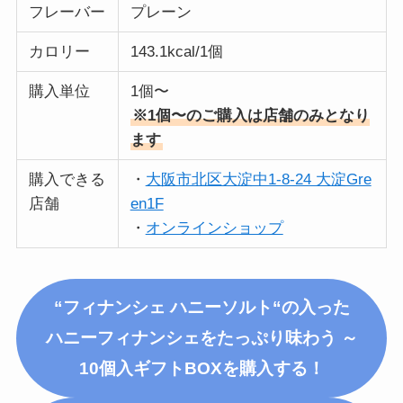
フレーバー
プレーン
カロリー
143.1kcal/1個
購入単位
1個〜
※1個〜のご購入は店舗のみとなり
ます
購入できる
・
大阪市北区大淀中1-8-24 大淀Gre
店舗
en1F
・
オンラインショップ
“フィナンシェ ハニー
ソルト
“の入った
ハニーフィナンシェをたっぷり味わう ～
10個入ギフトBOX
を購入する！