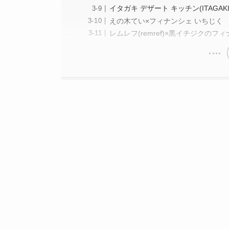
イタガキ デザート キッチン(ITAGAKI
えの木てい×フィナンシェ いちじく
レムレフ(remref)×黒イチジクのフ