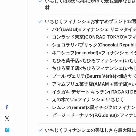
いちじくは秋から冬にかけて最も濃厚な甘
材
いちじくフィナンシェおすすめブランド12
バビ(BABBI)×フィナンシェ リコッタイ
コンラッド東京(CONRAD TOKYO)×
ショコラリパブリック(Chocolat Repu
ネコシェフ(neko chef)×フィナンシェ 
ちひろ菓子店×ちひろフィナンシェ(いち
ちひろ菓子店×ちひろフィナンシェ(いち
ブール ヴェリテ(Beurre Vérité)×
アマムプリュ菓子店(AMAM＋菓子店)
イタガキ デザート キッチン(ITAGAKI D
えの木てい×フィナンシェ いちじく
レムレフ(remref)×黒イチジクのフィナ
ピージードーナッツ(P.G.donut)×フィ
いちじくフィナンシェの美味しさを最大限