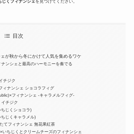
ちじくフィナンシェ
を見つけてください。
目次
シェが秋から冬にかけて人気を集めるワケ
ィナンシェと最高のハーモニーを奏でる
タイチジク
)×フィナンシェ ショコラフィグ
public)×フィナンシェ -キャラメルフィグ-
ェ イチジク
いちじくショコラ)
いちじくキャラメル)
)×焼きたてフィナンシェ 無花果紅茶
店)×いちじくとクリームチーズのフィナンシェ