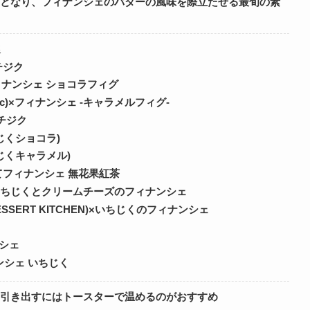
さとなり、フィナンシェのバターの風味を際立たせる最旬の素
選
チジク
フィナンシェ ショコラフィグ
blic)×フィナンシェ -キャラメルフィグ-
イチジク
じくショコラ)
じくキャラメル)
焼きたてフィナンシェ 無花果紅茶
×いちじくとクリームチーズのフィナンシェ
ESSERT KITCHEN)×いちじくのフィナンシェ
ンシェ
ナンシェ いちじく
に引き出すにはトースターで温めるのがおすすめ