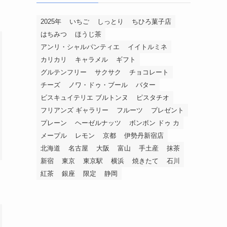
2025年
いちご
しっとり
ちひろ菓子店
はちみつ
ほうじ茶
アンリ・シャルパンティエ
イイトルミネ
カリカリ
キャラメル
ギフト
グルテンフリー
サクサク
チョコレート
チーズ
ノワ・ドゥ・ブール
バター
ビスキュイテリエ ブルトンヌ
ピスタチオ
フリアンズ ギャラリー
フルーツ
プレゼント
プレーン
ヘーゼルナッツ
ボンボン ドゥ カ
メープル
レモン
京都
伊勢丹新宿店
北海道
名古屋
大阪
富山
手土産
抹茶
新宿
東京
東京駅
横浜
焼きたて
石川
紅茶
銀座
限定
静岡