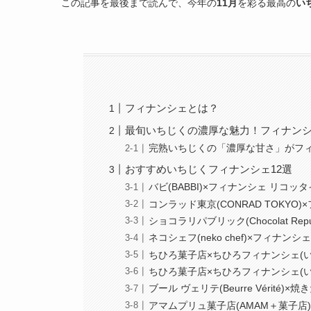
この記事を最後まで読んで、今年の
11月
を彩る最高の
い
フィナンシェとは？
最旬いちじくの濃厚な魅力！フィナン
完熟いちじくの「濃厚な甘さ」がフ
おすすめいちじくフィナンシェ12選
バビ(BABBI)×フィナンシェ リコッ
コンラッド東京(CONRAD TOKYO
ショコラリパブリック(Chocolat Re
ネコシェフ(neko chef)×フィナンシ
ちひろ菓子店×ちひろフィナンシェ(
ちひろ菓子店×ちひろフィナンシェ(
ブール ヴェリテ(Beurre Vérité
アマムプリュ菓子店(AMAM＋菓子