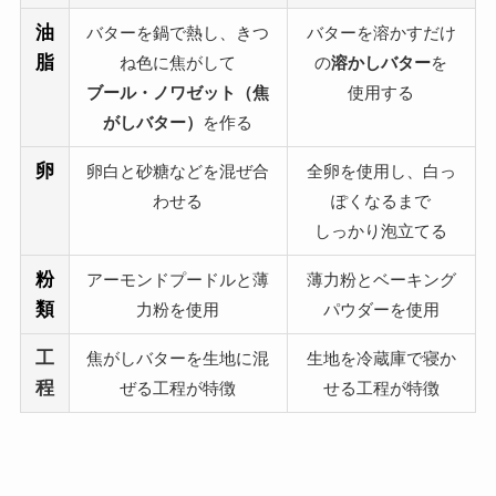
油
バターを鍋で熱し、きつ
バターを溶かすだけ
脂
ね色に焦がして
の
溶かしバター
を
ブール・ノワゼット（焦
使用する
がしバター）
を作る
卵
卵白と砂糖などを混ぜ合
全卵を使用し、白っ
わせる
ぽくなるまで
しっかり泡立てる
粉
アーモンドプードルと薄
薄力粉とベーキング
類
力粉を使用
パウダーを使用
工
焦がしバターを生地に混
生地を冷蔵庫で寝か
程
ぜる工程が特徴
せる工程が特徴