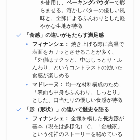
を使用し、
ベーキングパウダー
で膨
らませる。溶かしバターの優しい風
味と、全卵によるふんわりとした軽
やかな生地が特徴
「食感」の違いがもたらす満足感
フィナンシェ：
焼き上げる際に高温で
表面をカリッとさせることが多く、
「外側はサクッと、中はしっとり・ふ
んわり」というコントラストの効いた
食感が楽しめる
マドレーヌ：
均一な材料構成のため、
「表面も中身もふんわり、しっとり」
とした、口当たりの優しい食感が特徴
「形（形状）」の違いで歴史を語る
フィナンシェ：
金塊を模した
長方形
が
基本（現在は多様化）で、「金融家」
という発祥のストーリーを秘めている