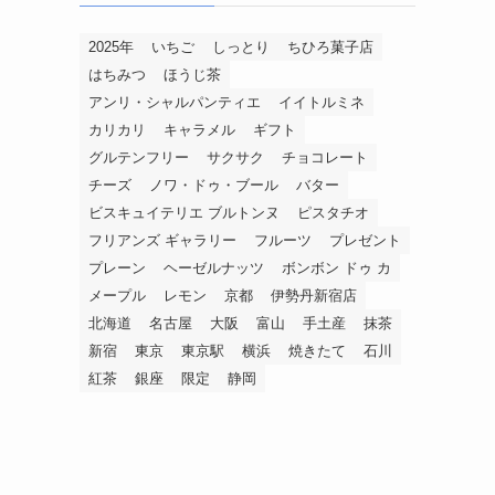
2025年
いちご
しっとり
ちひろ菓子店
はちみつ
ほうじ茶
アンリ・シャルパンティエ
イイトルミネ
カリカリ
キャラメル
ギフト
グルテンフリー
サクサク
チョコレート
チーズ
ノワ・ドゥ・ブール
バター
ビスキュイテリエ ブルトンヌ
ピスタチオ
フリアンズ ギャラリー
フルーツ
プレゼント
プレーン
ヘーゼルナッツ
ボンボン ドゥ カ
メープル
レモン
京都
伊勢丹新宿店
北海道
名古屋
大阪
富山
手土産
抹茶
新宿
東京
東京駅
横浜
焼きたて
石川
紅茶
銀座
限定
静岡