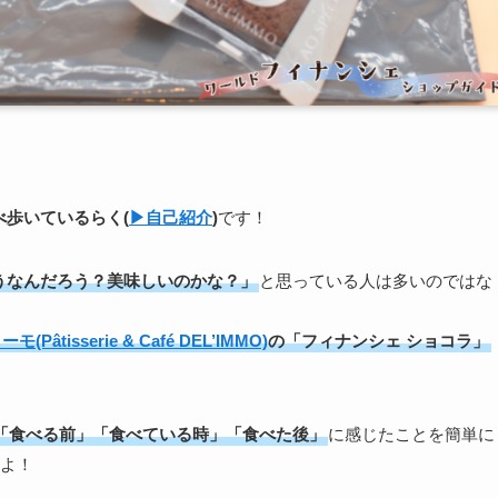
食べ歩いている
らく
(
▶︎自己紹介
)
です！
うなんだろう？美味しいのかな？」
と思っている人は多いのではな
tisserie & Café DEL’IMMO)
の「フィナンシェ ショコラ」
「食べる前」「食べている時」「食べた後」
に感じたことを簡単に
よ！