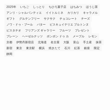
2025年
いちご
しっとり
ちひろ菓子店
はちみつ
ほうじ茶
アンリ・シャルパンティエ
イイトルミネ
カリカリ
キャラメル
ギフト
グルテンフリー
サクサク
チョコレート
チーズ
ノワ・ドゥ・ブール
バター
ビスキュイテリエ ブルトンヌ
ピスタチオ
フリアンズ ギャラリー
フルーツ
プレゼント
プレーン
ヘーゼルナッツ
ボンボン ドゥ カ
メープル
レモン
京都
伊勢丹新宿店
北海道
名古屋
大阪
富山
手土産
抹茶
新宿
東京
東京駅
横浜
焼きたて
石川
紅茶
銀座
限定
静岡