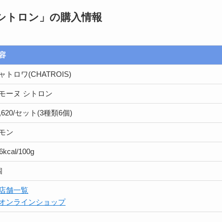
 シトロン」
の購入情報
容
ャトロワ(CHATROIS)
モーヌ シトロン
1,620/セット(3種類6個)
モン
6kcal/100g
個
店舗一覧
オンラインショップ