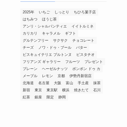
2025年
いちご
しっとり
ちひろ菓子店
はちみつ
ほうじ茶
アンリ・シャルパンティエ
イイトルミネ
カリカリ
キャラメル
ギフト
グルテンフリー
サクサク
チョコレート
チーズ
ノワ・ドゥ・ブール
バター
ビスキュイテリエ ブルトンヌ
ピスタチオ
フリアンズ ギャラリー
フルーツ
プレゼント
プレーン
ヘーゼルナッツ
ボンボン ドゥ カ
メープル
レモン
京都
伊勢丹新宿店
北海道
名古屋
大阪
富山
手土産
抹茶
新宿
東京
東京駅
横浜
焼きたて
石川
紅茶
銀座
限定
静岡