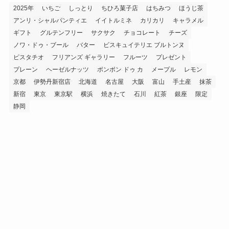
2025年
いちご
しっとり
ちひろ菓子店
はちみつ
ほうじ茶
アンリ・シャルパンティエ
イイトルミネ
カリカリ
キャラメル
ギフト
グルテンフリー
サクサク
チョコレート
チーズ
ノワ・ドゥ・ブール
バター
ビスキュイテリエ ブルトンヌ
ピスタチオ
フリアンズ ギャラリー
フルーツ
プレゼント
プレーン
ヘーゼルナッツ
ボンボン ドゥ カ
メープル
レモン
京都
伊勢丹新宿店
北海道
名古屋
大阪
富山
手土産
抹茶
新宿
東京
東京駅
横浜
焼きたて
石川
紅茶
銀座
限定
静岡