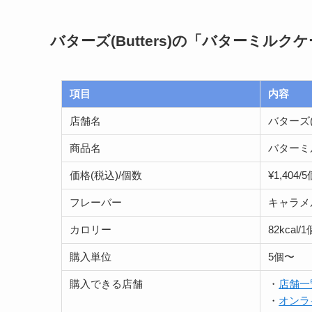
バターズ(Butters)の「バターミルク
項目
内容
店舗名
バターズ(B
商品名
バターミ
価格(税込)/個数
¥1,404/
フレーバー
キャラメ
カロリー
82kcal/1
購入単位
5個〜
購入できる店舗
・
店舗一
・
オンラ