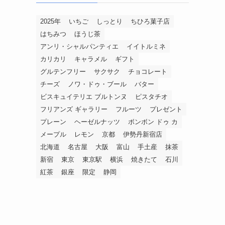
2025年
いちご
しっとり
ちひろ菓子店
はちみつ
ほうじ茶
アンリ・シャルパンティエ
イイトルミネ
カリカリ
キャラメル
ギフト
グルテンフリー
サクサク
チョコレート
チーズ
ノワ・ドゥ・ブール
バター
ビスキュイテリエ ブルトンヌ
ピスタチオ
フリアンズ ギャラリー
フルーツ
プレゼント
プレーン
ヘーゼルナッツ
ボンボン ドゥ カ
メープル
レモン
京都
伊勢丹新宿店
北海道
名古屋
大阪
富山
手土産
抹茶
新宿
東京
東京駅
横浜
焼きたて
石川
紅茶
銀座
限定
静岡