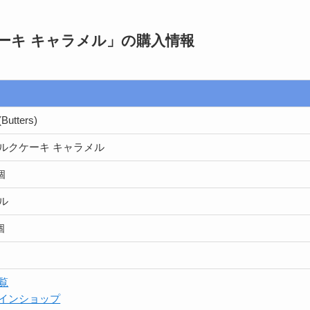
ケーキ キャラメル」
の購入情報
utters)
ルクケーキ キャラメル
5個
ル
個
覧
インショップ