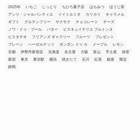
2025年
いちご
しっとり
ちひろ菓子店
はちみつ
ほうじ茶
アンリ・シャルパンティエ
イイトルミネ
カリカリ
キャラメル
ギフト
グルテンフリー
サクサク
チョコレート
チーズ
ノワ・ドゥ・ブール
バター
ビスキュイテリエ ブルトンヌ
ピスタチオ
フリアンズ ギャラリー
フルーツ
プレゼント
プレーン
ヘーゼルナッツ
ボンボン ドゥ カ
メープル
レモン
京都
伊勢丹新宿店
北海道
名古屋
大阪
富山
手土産
抹茶
新宿
東京
東京駅
横浜
焼きたて
石川
紅茶
銀座
限定
静岡