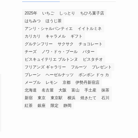
2025年
いちご
しっとり
ちひろ菓子店
はちみつ
ほうじ茶
アンリ・シャルパンティエ
イイトルミネ
カリカリ
キャラメル
ギフト
グルテンフリー
サクサク
チョコレート
チーズ
ノワ・ドゥ・ブール
バター
ビスキュイテリエ ブルトンヌ
ピスタチオ
フリアンズ ギャラリー
フルーツ
プレゼント
プレーン
ヘーゼルナッツ
ボンボン ドゥ カ
メープル
レモン
京都
伊勢丹新宿店
北海道
名古屋
大阪
富山
手土産
抹茶
新宿
東京
東京駅
横浜
焼きたて
石川
紅茶
銀座
限定
静岡