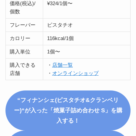
価格(税込)/
¥324/1個〜
個数
フレーバー
ピスタチオ
カロリー
116kcal/1個
購入単位
1個〜
購入できる
・
店舗一覧
店舗
・
オンラインショップ
“フィナンシェ
(ピスタチオ&クランベリ
ー)
“が入った「焼菓子詰め合わせ S」を購
入する！