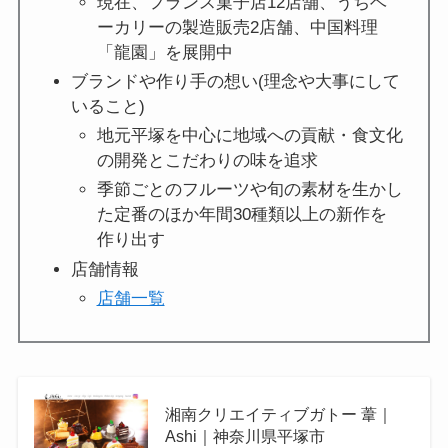
現在、フランス菓⼦店12店舗、うちベ
ーカリーの製造販売2店舗、中国料理
「⿓園」を展開中
ブランドや作り手の想い(理念や大事にして
いること)
地元平塚を中心に地域への貢献・食文化
の開発とこだわりの味を追求
季節ごとのフルーツや旬の素材を生かし
た定番のほか年間30種類以上の新作を
作り出す
店舗情報
店舗一覧
湘南クリエイティブガトー 葦｜
Ashi｜神奈川県平塚市