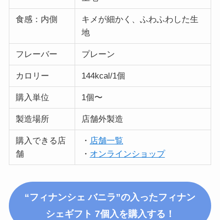
食感：内側
キメが細かく、ふわふわした生
地
フレーバー
プレーン
カロリー
144kcal/1個
購入単位
1個〜
製造場所
店舗外製造
購入できる店
・
店舗一覧
舗
・
オンラインショップ
“フィナンシェ バニラ”の入った
フィナン
シェギフト 7個入
を購入する！