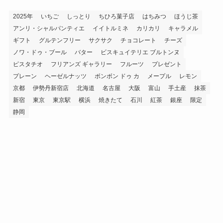
2025年
いちご
しっとり
ちひろ菓子店
はちみつ
ほうじ茶
アンリ・シャルパンティエ
イイトルミネ
カリカリ
キャラメル
ギフト
グルテンフリー
サクサク
チョコレート
チーズ
ノワ・ドゥ・ブール
バター
ビスキュイテリエ ブルトンヌ
ピスタチオ
フリアンズ ギャラリー
フルーツ
プレゼント
プレーン
ヘーゼルナッツ
ボンボン ドゥ カ
メープル
レモン
京都
伊勢丹新宿店
北海道
名古屋
大阪
富山
手土産
抹茶
新宿
東京
東京駅
横浜
焼きたて
石川
紅茶
銀座
限定
静岡