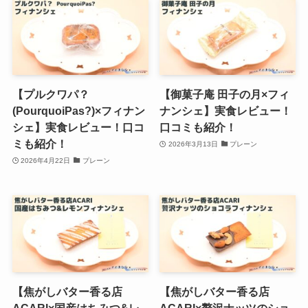
【プルクワパ？
【御菓子庵 田子の月×フィ
(PourquoiPas?)×フィナン
ナンシェ】実食レビュー！
シェ】実食レビュー！口コ
口コミも紹介！
ミも紹介！
2026年3月13日
プレーン
2026年4月22日
プレーン
【焦がしバター香る店
【焦がしバター香る店
ACARI×国産はちみつ&レ
ACARI×贅沢ナッツのショ