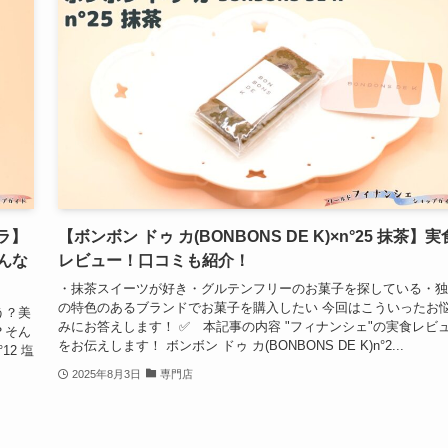
ニラ】
【ボンボン ドゥ カ(BONBONS DE K)×n°25 抹茶】実
んな
レビュー！口コミも紹介！
・抹茶スイーツが好き・グルテンフリーのお菓子を探している・独
の特色のあるブランドでお菓子を購入したい 今回はこういったお
う？美
みにお答えします！ ✅ 本記事の内容 "フィナンシェ"の実食レビ
？そん
をお伝えします！ ボンボン ドゥ カ(BONBONS DE K)n°2...
12 塩
2025年8月3日
専門店