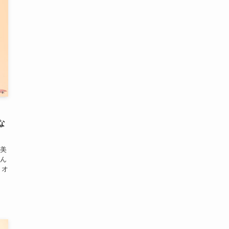
】
な
美
ん
 オ