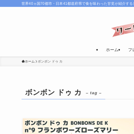
世界40ヵ国70都市・日本41都道府県で食を味わった甘党が紹介す
ホーム
フ
ホーム
ボンボン ドゥ カ
ボンボン ドゥ カ
– tag –