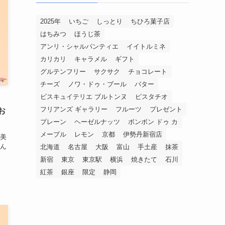
2025年
いちご
しっとり
ちひろ菓子店
はちみつ
ほうじ茶
アンリ・シャルパンティエ
イイトルミネ
カリカリ
キャラメル
ギフト
グルテンフリー
サクサク
チョコレート
チーズ
ノワ・ドゥ・ブール
バター
ビスキュイテリエ ブルトンヌ
ピスタチオ
フリアンズ ギャラリー
フルーツ
プレゼント
お
プレーン
ヘーゼルナッツ
ボンボン ドゥ カ
メープル
レモン
京都
伊勢丹新宿店
美
ん
北海道
名古屋
大阪
富山
手土産
抹茶
新宿
東京
東京駅
横浜
焼きたて
石川
紅茶
銀座
限定
静岡