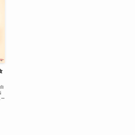
食
自
悩
ュー