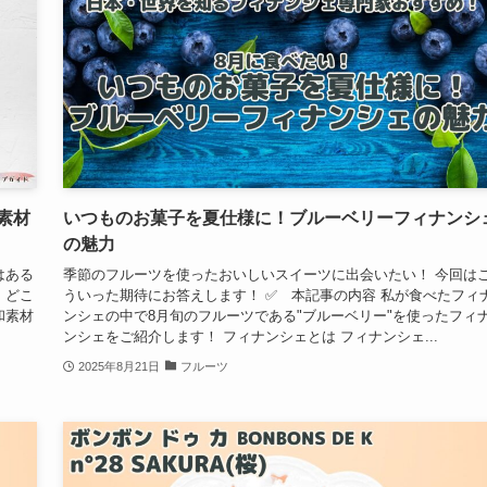
素材
いつものお菓子を夏仕様に！ブルーベリーフィナンシ
の魅力
はある
季節のフルーツを使ったおいしいスイーツに出会いたい！ 今回は
 どこ
ういった期待にお答えします！ ✅ 本記事の内容 私が食べたフィ
和素材
ンシェの中で8月旬のフルーツである"ブルーベリー"を使ったフィ
ンシェをご紹介します！ フィナンシェとは フィナンシェ...
2025年8月21日
フルーツ