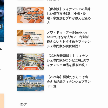
【保存版】フィナンシェの美味
しい保存方法3選！冷凍・冷
蔵・常温別とプロが教える温め
方
ノワ・ドゥ・ブール(noix de
beurre)はなぜ人気？｜行列が
絶えないとおすすめをフィナン
シェ専門家が実食解説！
ェ
【2024年最新版！】フィナン
シェ専門家がコンビニ6社のフ
こ
ィナンシェ10品を徹底比較！
ナ
ナ
【2024年】横浜だからこそ出
会える絶品フィナンシェブラン
ド16選！
タグ