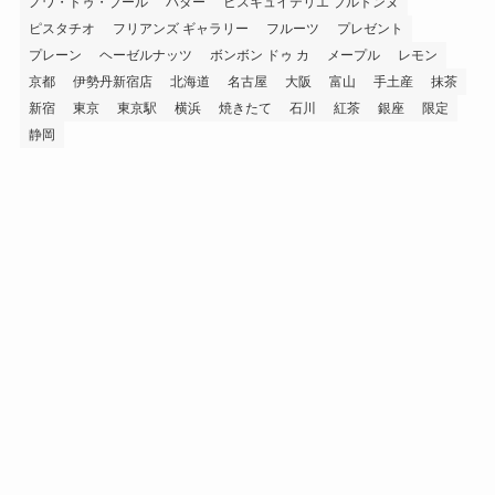
ノワ・ドゥ・ブール
バター
ビスキュイテリエ ブルトンヌ
ピスタチオ
フリアンズ ギャラリー
フルーツ
プレゼント
プレーン
ヘーゼルナッツ
ボンボン ドゥ カ
メープル
レモン
京都
伊勢丹新宿店
北海道
名古屋
大阪
富山
手土産
抹茶
新宿
東京
東京駅
横浜
焼きたて
石川
紅茶
銀座
限定
静岡