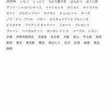
2025年
いちご
しっとり
ちひろ菓子店
はちみつ
ほうじ茶
アンリ・シャルパンティエ
イイトルミネ
カリカリ
キャラメル
ギフト
グルテンフリー
サクサク
チョコレート
チーズ
ノワ・ドゥ・ブール
バター
ビスキュイテリエ ブルトンヌ
ピスタチオ
フリアンズ ギャラリー
フルーツ
プレゼント
プレーン
ヘーゼルナッツ
ボンボン ドゥ カ
メープル
レモン
京都
伊勢丹新宿店
北海道
名古屋
大阪
富山
手土産
抹茶
新宿
東京
東京駅
横浜
焼きたて
石川
紅茶
銀座
限定
静岡